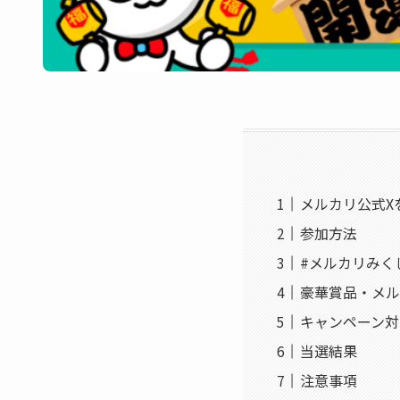
メルカリ公式X
参加方法
#メルカリみく
豪華賞品・メル
キャンペーン対
当選結果
注意事項