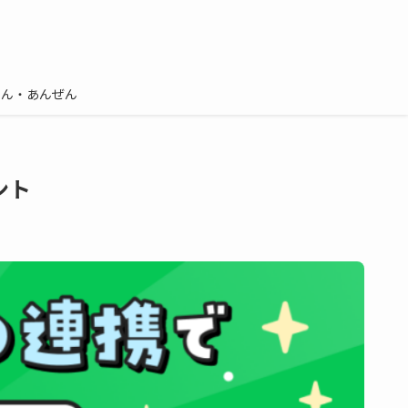
しん・あんぜん
ント