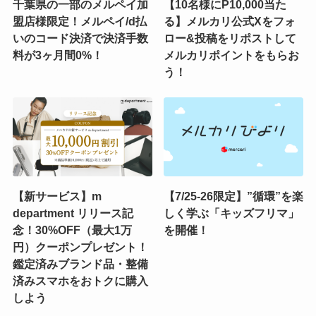
千葉県の一部のメルペイ加
【10名様にP10,000当た
盟店様限定！メルペイ/d払
る】メルカリ公式Xをフォ
いのコード決済で決済手数
ロー&投稿をリポストして
料が3ヶ月間0%！
メルカリポイントをもらお
う！
【新サービス】m
【7/25-26限定】”循環”を楽
department リリース記
しく学ぶ「キッズフリマ」
念！30%OFF（最大1万
を開催！
円）クーポンプレゼント！
鑑定済みブランド品・整備
済みスマホをおトクに購入
しよう