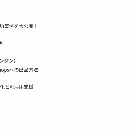
成功事例を大公開！
明
ンジン）
opsへの出品方法
化とAI活用支援
。