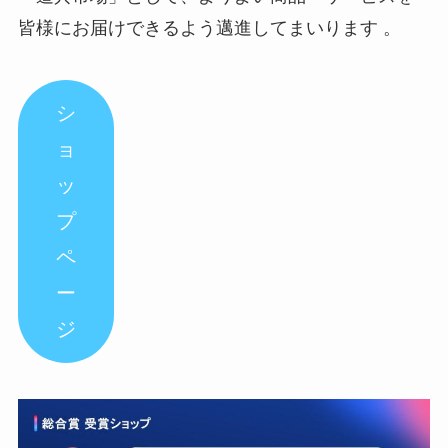
皆様にお届けできるよう邁進してまいります 。
シ
ョ
ッ
プ
ペ
ー
ジ