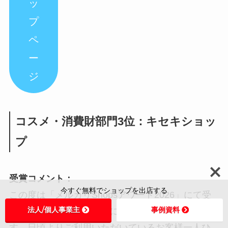
ッ
プ
ペ
ー
ジ
コスメ・消費財部門3位：キセキショッ
プ
受賞コメント：
今すぐ無料でショップを出店する
この度は「メルカリShopsアワード2026」にて受
法人/個人事業主
事例資料
賞の機会をいただき、誠にありがとうございま
す。日頃よりご利用いただいているお客様一人ひ