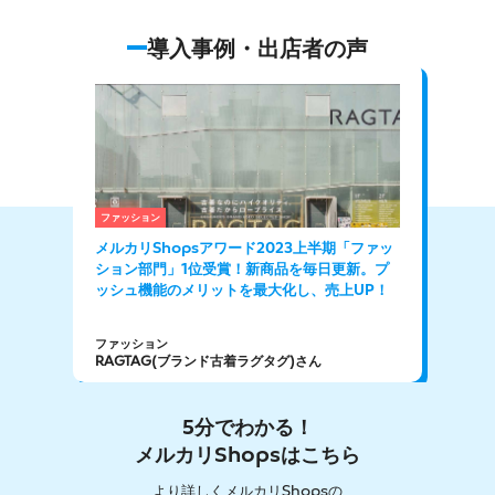
導入事例・出店者の声
ファッション
食品
メルカリShopsアワード2023上半期「ファッ
訳あ
ション部門」1位受賞！新商品を毎日更新。プ
リピ
ッシュ機能のメリットを最大化し、売上UP！
ファッション
食品
RAGTAG(ブランド古着ラグタグ)さん
肉匠
5分でわかる！
メルカリShopsはこちら
より詳しくメルカリShopsの