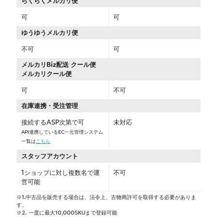
らくらくメルカリ便
可
可
ゆうゆうメルカリ便
不可
可
メルカリBiz配送 クール便
メルカリクール便
可
不可
在庫連携・受注管理
接続するASP次第で可
未対応
API連携しているEC一元管理システム
一覧は
こちら
スタッフアカウント
1ショップに対し複数名で運
不可
営可能
※1.中古品を販売する場合は、法令上、古物商許可を取得する必要がありま
す。
※2. 一度に最大10,000SKUまで登録可能