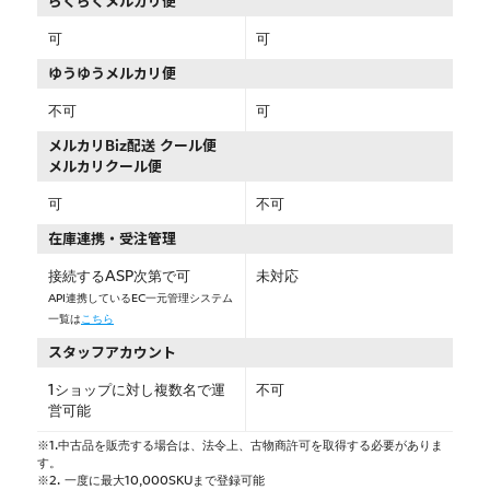
らくらくメルカリ便
可
可
ゆうゆうメルカリ便
不可
可
メルカリBiz配送 クール便
メルカリクール便
可
不可
在庫連携・受注管理
接続するASP次第で可
未対応
API連携しているEC一元管理システム
一覧は
こちら
スタッフアカウント
1ショップに対し複数名で運
不可
営可能
※1.中古品を販売する場合は、法令上、古物商許可を取得する必要がありま
す。
※2. 一度に最大10,000SKUまで登録可能