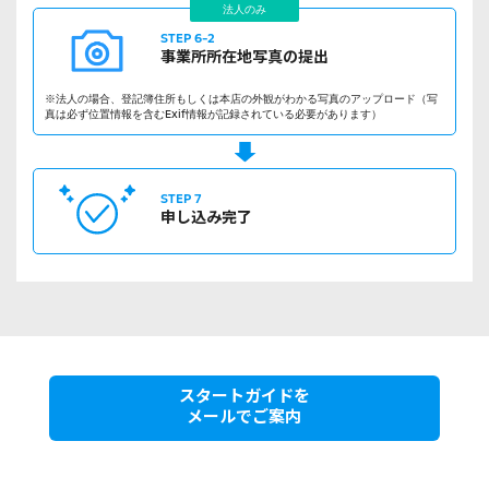
法人のみ
STEP 6-2
事業所所在地
写真の提出
※法人の場合、登記簿住所もしくは本店の外観がわかる写真のアップロード（写
真は必ず位置情報を含むExif情報が記録されている必要があります）
STEP 7
申し込み完了
スタートガイドを
メールでご案内