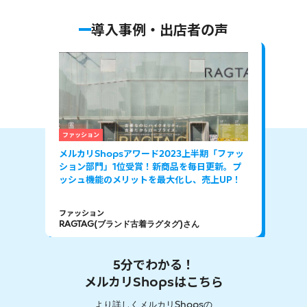
導入事例・出店者の声
ファッション
食品
メルカリShopsアワード2023上半期「ファッ
訳あ
ション部門」1位受賞！新商品を毎日更新。プ
リピ
ッシュ機能のメリットを最大化し、売上UP！
ファッション
食品
RAGTAG(ブランド古着ラグタグ)さん
肉匠
5分でわかる！
メルカリShopsはこちら
より詳しくメルカリShopsの