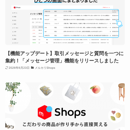
【機能アップデート】取引メッセージと質問を一つに
集約！「メッセージ管理」機能をリリースしました
2026年6月23日
メルカリShops