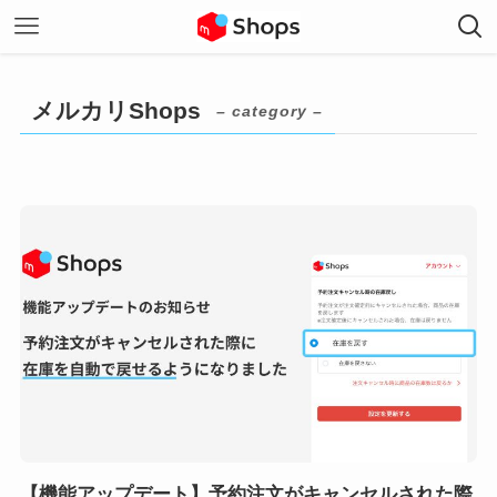
メルカリShops
– category –
【機能アップデート】予約注文がキャンセルされた際