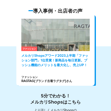
導入事例・出店者の声
ファッション
食品
メルカリShopsアワード2023上半期「ファッ
訳あ
ション部門」1位受賞！新商品を毎日更新。プ
リピ
ッシュ機能のメリットを最大化し、売上UP！
ファッション
食品
RAGTAG(ブランド古着ラグタグ)さん
肉匠
5分でわかる！
メルカリShopsはこちら
より詳しくメルカリShopsの