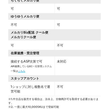
らくらくメルカリ便
可
可
ゆうゆうメルカリ便
不可
可
メルカリBiz配送 クール便
メルカリクール便
可
不可
在庫連携・受注管理
接続するASP次第で可
未対応
API連携しているEC一元管理システム
一覧は
こちら
スタッフアカウント
1ショップに対し複数名で運
不可
営可能
※1.中古品を販売する場合は、法令上、古物商許可を取得する必要がありま
す。
※2. 一度に最大10,000SKUまで登録可能