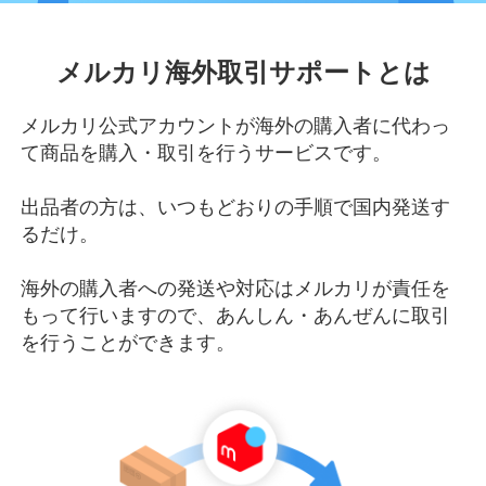
使いかた
キャンペーン
メルカリShops
機能のお知らせ
More mercari
メルカード
メルカリ海外取引サポートとは
もっと
メルカリを知る
メルペイ
メルカリモバイル
メルカリ公式アカウントが海外の購入者に代わっ
もっと
メルカリを知る トップ
Safety
メルカード
て商品を購入・取引を行うサービスです。
あんしん・
あんぜん
メルカリ教室
メルコイン
出品者の方は、いつもどおりの手順で国内発送す
あんしん・
あんぜん トップ
らくらくメルカリ便
法人の方
るだけ。
メルカリShops
「安心・安全」への取り組み
梱包・発送たのメル便
メルカリモバイル
法人の方 トップ
海外の購入者への発送や対応はメルカリが責任を
透明性レポート
SNSアカウントの一覧
ゆうゆうメルカリ便
もって行いますので、あんしん・あんぜんに取引
メルカリNFT
メルカリShops開設
を行うことができます。
メルカリColumn
マーケットプレイスの基本原則
エコメルカリ便
メルペイ導入
各種お問い合わせ
注意喚起
車体取引ガイド
お知らせ
障害情報
特集
メルカリの梱包資材
重要なお知らせ