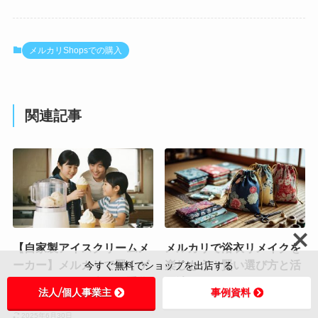
メルカリShopsでの購入
関連記事
【自家製アイスクリームメ
メルカリで浴衣リメイクを
ーカー】メルカリで賢くゲ
楽しもう！賢い選び方と活
今すぐ無料でショップを出店する
ット！おうちで楽しむ手作
用法
法人/個人事業主
事例資料
りアイスの魅力
2025年6月30日
2025年6月30日