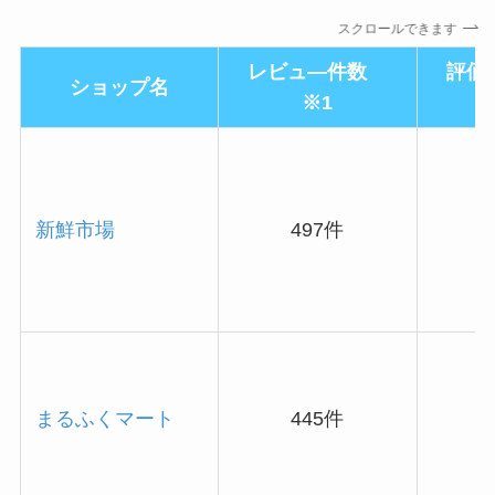
スクロールできます
レビュ―件数
評価
ショップ名
※1
新鮮市場
497件
まるふくマート
445件