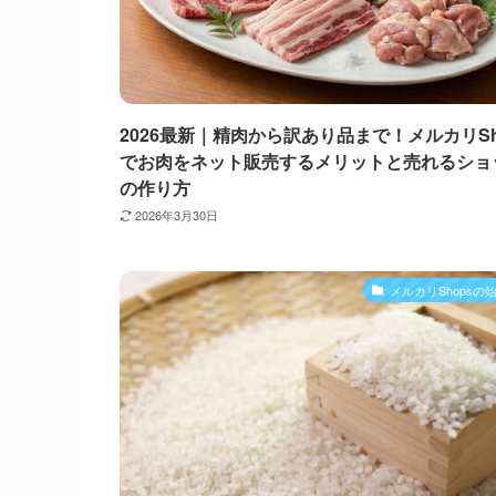
2026最新｜精肉から訳あり品まで！メルカリSh
でお肉をネット販売するメリットと売れるショ
の作り方
2026年3月30日
メルカリShopsの