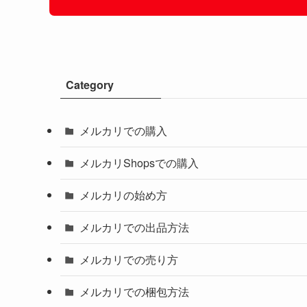
Category
メルカリでの購入
メルカリShopsでの購入
メルカリの始め方
メルカリでの出品方法
メルカリでの売り方
メルカリでの梱包方法