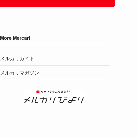
More Mercari
メルカリガイド
メルカリマガジン