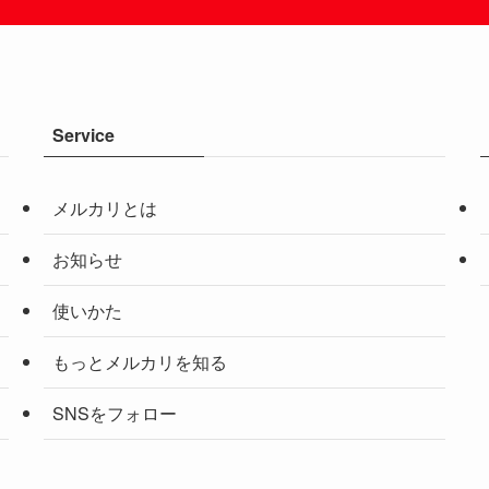
Service
メルカリとは
お知らせ
使いかた
もっとメルカリを知る
SNSをフォロー