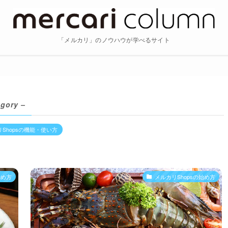
「メルカリ」のノウハウが学べるサイト
egory –
Shopsの機能・使い方
始め方
メルカリShopsの始め方