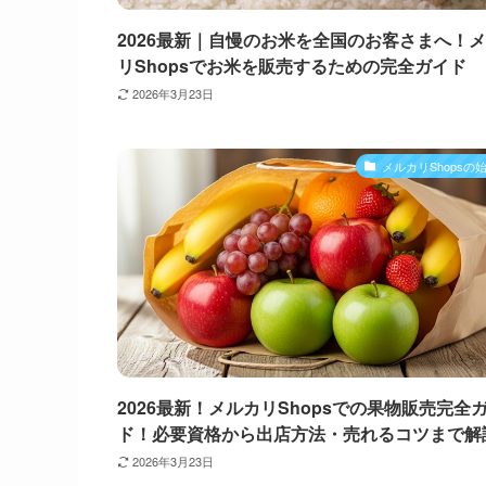
2026最新｜自慢のお米を全国のお客さまへ！
リShopsでお米を販売するための完全ガイド
2026年3月23日
メルカリShopsの
2026最新！メルカリShopsでの果物販売完全
ド！必要資格から出店方法・売れるコツまで解
2026年3月23日