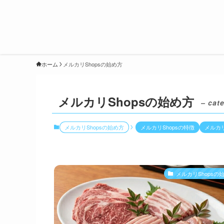
ホーム
メルカリShopsの始め方
メルカリShopsの始め方
– cat
メルカリShopsの始め方
メルカリShopsの特徴
メルカリ
メルカリShopsの