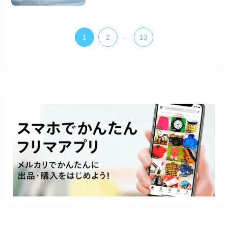
1
2
...
13