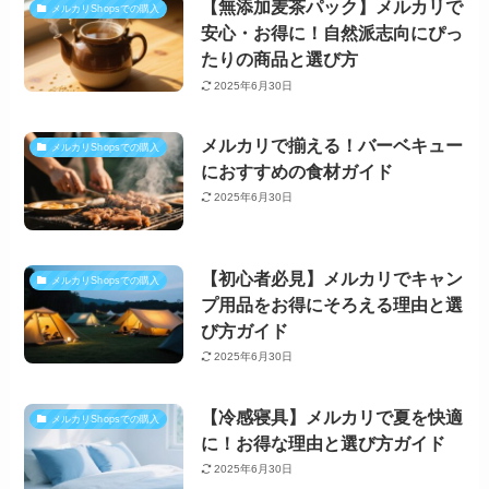
【無添加麦茶パック】メルカリで
メルカリShopsでの購入
安心・お得に！自然派志向にぴっ
たりの商品と選び方
2025年6月30日
メルカリで揃える！バーベキュー
メルカリShopsでの購入
におすすめの食材ガイド
2025年6月30日
【初心者必見】メルカリでキャン
メルカリShopsでの購入
プ用品をお得にそろえる理由と選
び方ガイド
2025年6月30日
【冷感寝具】メルカリで夏を快適
メルカリShopsでの購入
に！お得な理由と選び方ガイド
2025年6月30日