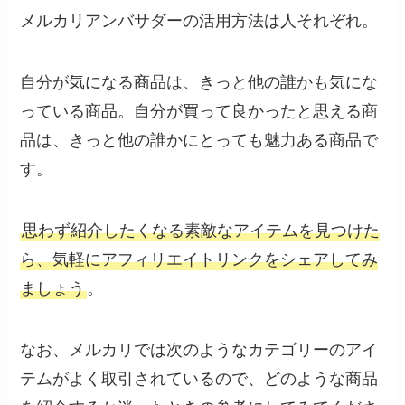
メルカリアンバサダーの活用方法は人それぞれ。
自分が気になる商品は、きっと他の誰かも気にな
っている商品。自分が買って良かったと思える商
品は、きっと他の誰かにとっても魅力ある商品で
す。
思わず紹介したくなる素敵なアイテムを見つけた
ら、気軽にアフィリエイトリンクをシェアしてみ
ましょう
。
なお、メルカリでは次のようなカテゴリーのアイ
テムがよく取引されているので、どのような商品