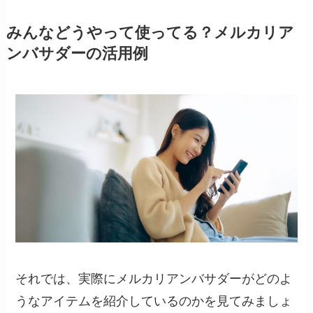
みんなどうやって使ってる？メルカリア
ンバサダーの活用例
それでは、実際にメルカリアンバサダーがどのよ
うなアイテムを紹介しているのかを見てみましょ