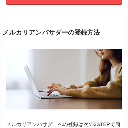
メルカリアンバサダーの登録方法
メルカリアンバサダーへの登録は次の3STEPで簡