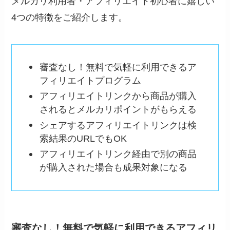
メルカリ利用者・アフィリエイト初心者に嬉しい
4つの特徴をご紹介します。
審査なし！無料で気軽に利用できるア
フィリエイトプログラム
アフィリエイトリンクから商品が購入
されるとメルカリポイントがもらえる
シェアするアフィリエイトリンクは検
索結果のURLでもOK
アフィリエイトリンク経由で別の商品
が購入された場合も成果対象になる
審査なし！無料で気軽に利用できるアフィリ