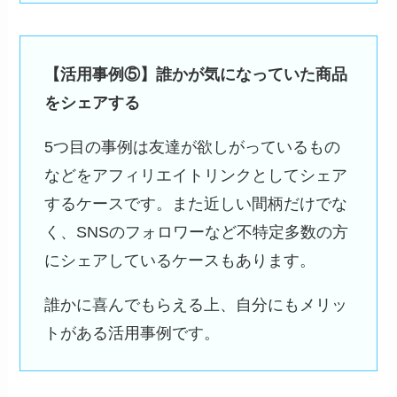
【活用事例⑤】誰かが気になっていた商品
をシェアする
5つ目の事例は友達が欲しがっているもの
などをアフィリエイトリンクとしてシェア
するケースです。また近しい間柄だけでな
く、SNSのフォロワーなど不特定多数の方
にシェアしているケースもあります。
誰かに喜んでもらえる上、自分にもメリッ
トがある活用事例です。