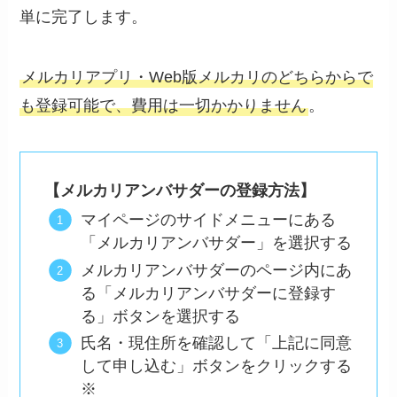
単に完了します。
メルカリアプリ・Web版メルカリのどちらからで
も登録可能で、費用は一切かかりません
。
【メルカリアンバサダーの登録方法】
マイページのサイドメニューにある
「メルカリアンバサダー」を選択する
メルカリアンバサダーのページ内にあ
る「メルカリアンバサダーに登録す
る」ボタンを選択する
氏名・現住所を確認して「上記に同意
して申し込む」ボタンをクリックする
※