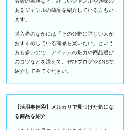
著者の書籍など、詳しいジャンルや興味の
あるジャンルの商品を紹介している方もい
ます。
購入者のなかには「その分野に詳しい人が
おすすめしている商品を買いたい」という
方も多いので、アイテムの魅力や商品選び
のコツなどを添えて、ぜひブログやSNSで
紹介してみてください。
【活用事例④】メルカリで見つけた気にな
る商品を紹介