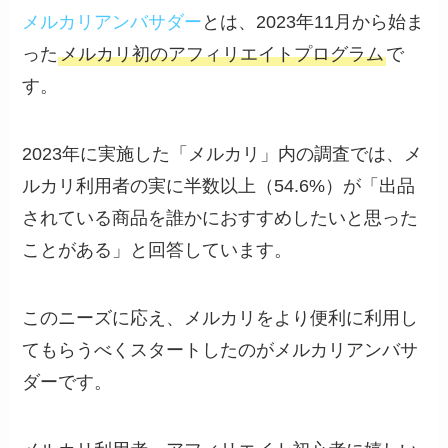
メルカリアンバサダー
とは、2023年11月から始ま
った
メルカリ初のアフィリエイトプログラム
で
す。
2023年に実施した「メルカリ」内の調査では、メ
ルカリ利用者の実に半数以上（54.6%）が「出品
されている商品を誰かにおすすめしたいと思った
ことがある」と回答しています。
このニーズに応え、メルカリをより便利に利用し
てもらうべくスタートしたのがメルカリアンバサ
ダーです。