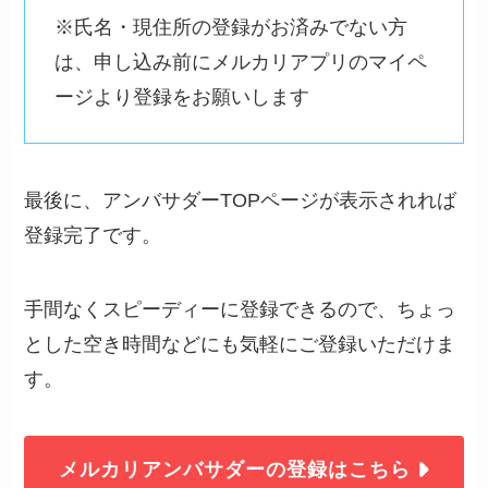
※氏名・現住所の登録がお済みでない方
は、申し込み前にメルカリアプリのマイペ
ージより登録をお願いします
最後に、アンバサダーTOPページが表示されれば
登録完了です。
手間なくスピーディーに登録できるので、ちょっ
とした空き時間などにも気軽にご登録いただけま
す。
メルカリアンバサダーの登録はこちら