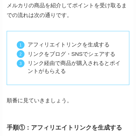
メルカリの商品を紹介してポイントを受け取るま
での流れは次の通りです。
アフィリエイトリンクを生成する
リンクをブログ・SNSでシェアする
リンク経由で商品が購入されるとポイ
ントがもらえる
順番に見ていきましょう。
手順①：アフィリエイトリンクを生成する