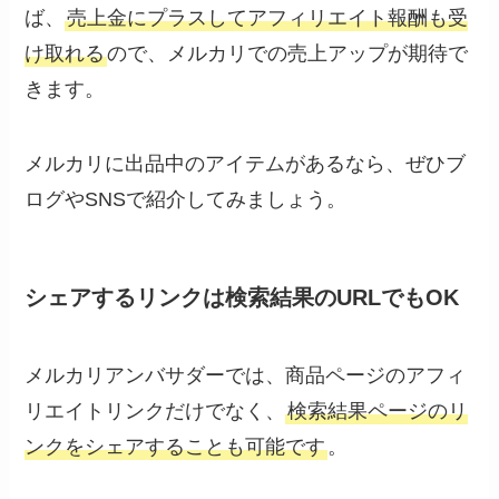
ば、
売上金にプラスしてアフィリエイト報酬も受
け取れる
ので、メルカリでの売上アップが期待で
きます。
メルカリに出品中のアイテムがあるなら、ぜひブ
ログやSNSで紹介してみましょう。
シェアするリンクは検索結果のURLでもOK
メルカリアンバサダーでは、商品ページのアフィ
リエイトリンクだけでなく、
検索結果ページのリ
ンクをシェアすることも可能です
。