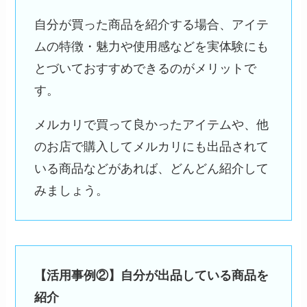
自分が買った商品を紹介する場合、アイテ
ムの特徴・魅力や使用感などを実体験にも
とづいておすすめできるのがメリットで
す。
メルカリで買って良かったアイテムや、他
のお店で購入してメルカリにも出品されて
いる商品などがあれば、どんどん紹介して
みましょう。
【活用事例②】自分が出品している商品を
紹介