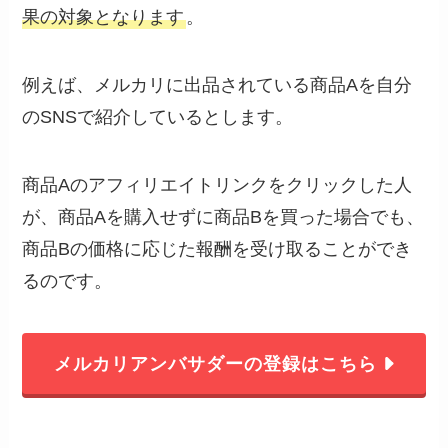
果の対象となります
。
例えば、メルカリに出品されている商品Aを自分
のSNSで紹介しているとします。
商品Aのアフィリエイトリンクをクリックした人
が、商品Aを購入せずに商品Bを買った場合でも、
商品Bの価格に応じた報酬を受け取ることができ
るのです。
メルカリアンバサダーの登録はこちら