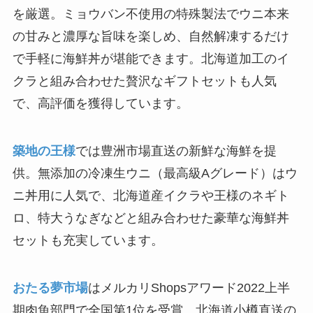
を厳選。ミョウバン不使用の特殊製法でウニ本来
の甘みと濃厚な旨味を楽しめ、自然解凍するだけ
で手軽に海鮮丼が堪能できます。北海道加工のイ
クラと組み合わせた贅沢なギフトセットも人気
で、高評価を獲得しています。
築地の王様
では豊洲市場直送の新鮮な海鮮を提
供。無添加の冷凍生ウニ（最高級Aグレード）はウ
ニ丼用に人気で、北海道産イクラや王様のネギト
ロ、特大うなぎなどと組み合わせた豪華な海鮮丼
セットも充実しています。
おたる夢市場
はメルカリShopsアワード2022上半
期肉魚部門で全国第1位を受賞。北海道小樽直送の