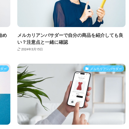
始め
メルカリアンバサダーで自分の商品を紹介しても良
い？注意点と一緒に確認
2024年3月15日
サダー
メルカリアンバサダー