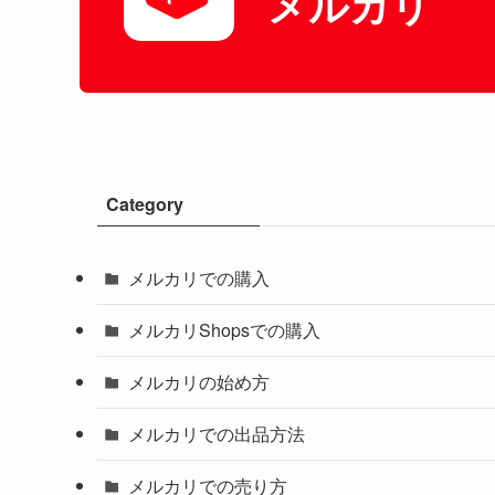
メルカリ
Category
メルカリでの購入
メルカリShopsでの購入
メルカリの始め方
メルカリでの出品方法
メルカリでの売り方