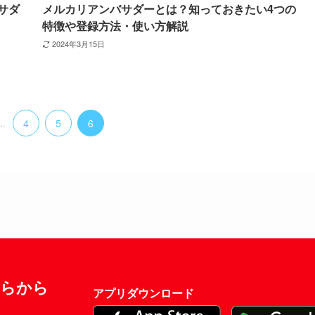
サダ
メルカリアンバサダーとは？知っておきたい4つの
特徴や登録方法・使い方解説
2024年3月15日
..
4
5
6
ちらから
アプリダウンロード