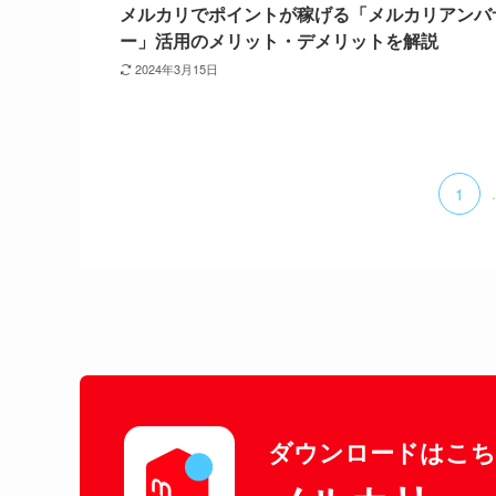
メルカリでポイントが稼げる「メルカリアンバ
ー」活用のメリット・デメリットを解説
2024年3月15日
1
.
ダウンロードはこ