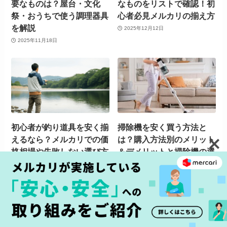
要なものは？屋台・文化
なものをリストで確認！初
祭・おうちで使う調理器具
心者必見メルカリの揃え方
を解説
2025年12月12日
2025年11月18日
初心者が釣り道具を安く揃
掃除機を安く買う方法と
えるなら？メルカリでの価
は？購入方法別のメリット
格相場や失敗しない選び方
＆デメリットと掃除機の選
を解説
び方を紹介
2025年9月8日
2024年6月14日