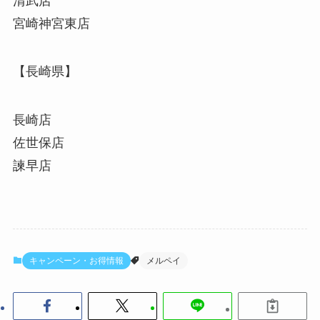
清武店
宮崎神宮東店
【長崎県】
長崎店
佐世保店
諫早店
キャンペーン・お得情報
メルペイ