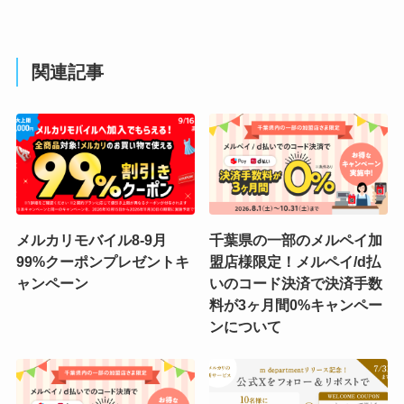
関連記事
メルカリモバイル8-9月
千葉県の一部のメルペイ加
99%クーポンプレゼントキ
盟店様限定！メルペイ/d払
ャンペーン
いのコード決済で決済手数
料が3ヶ月間0%キャンペー
ンについて