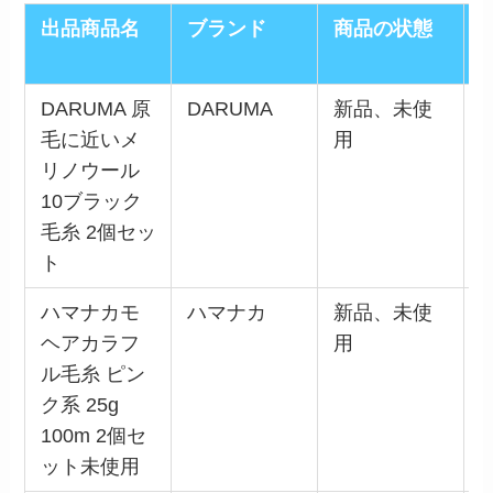
出品商品名
ブランド
商品の状態
DARUMA 原
DARUMA
新品、未使
1
毛に近いメ
用
リノウール
10ブラック
毛糸 2個セッ
ト
ハマナカモ
ハマナカ
新品、未使
5
ヘアカラフ
用
ル毛糸 ピン
ク系 25g
100m 2個セ
ット未使用