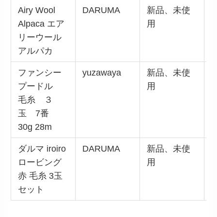
Airy Wool
DARUMA
新品、未使
4
Alpaca エア
用
リーウール
アルパカ
ファンシー
yuzawaya
新品、未使
6
プードル
用
毛糸 ３
玉 7番
30g 28m
ダルマ iroiro
DARUMA
新品、未使
9
ロービング
用
赤 毛糸 3玉
セット