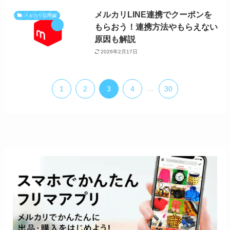
メルカリLINE連携でクーポンを
メルカリ応用編
もらおう！連携方法やもらえない
原因も解説
2026年2月17日
1
2
3
4
...
30