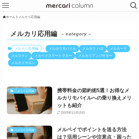
ホーム
メルカリ応用編
メルカリ応用編
– category –
メルカリ応用編
メルカリモバイル
メルカリ ハロ
メルカード
メルコイン
メルペイスマートマネー
メルカリアンバサダー
メルカリサロン
携帯料金の節約術5選！お得なメ
メルカリ応用編
ルカリモバイルへの乗り換えメリ
ットも紹介
2025年11月15日
メルペイでポイントを送る方法
メルカリ応用編
は？活用シーンや注意点・困った