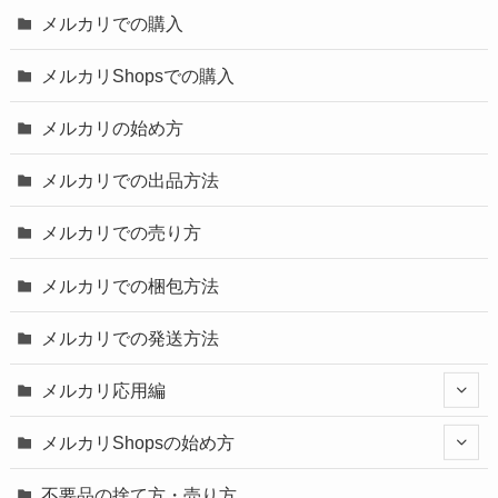
メルカリでの購入
メルカリShopsでの購入
メルカリの始め方
メルカリでの出品方法
メルカリでの売り方
メルカリでの梱包方法
メルカリでの発送方法
メルカリ応用編
メルカリShopsの始め方
不要品の捨て方・売り方