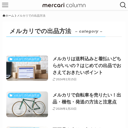
ホーム
メルカリでの出品方法
メルカリでの出品方法
– category –
メルカリは送料込みと着払いどち
メルカリでの出品方法
らがいいの？はじめての出品でお
さえておきたいポイント
2024年2月15日
メルカリで自転車を売りたい！出
メルカリでの出品方法
品・梱包・発送の方法と注意点
2026年1月23日