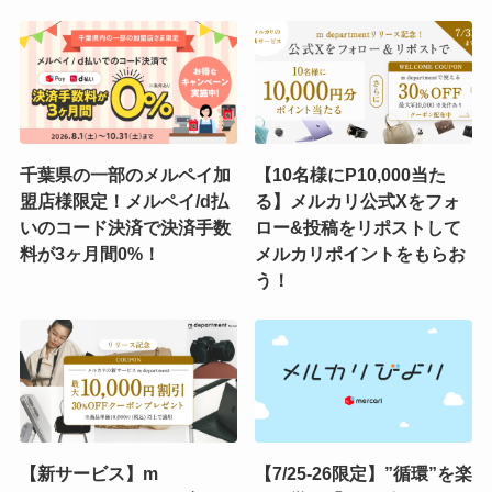
千葉県の一部のメルペイ加
【10名様にP10,000当た
盟店様限定！メルペイ/d払
る】メルカリ公式Xをフォ
いのコード決済で決済手数
ロー&投稿をリポストして
料が3ヶ月間0%！
メルカリポイントをもらお
う！
【新サービス】m
【7/25-26限定】”循環”を楽