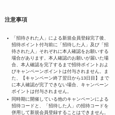
注意事項
「招待された人」による新規会員登録完了後、
招待ポイント付与前に「招待した人」及び「招
待された人」それぞれに本人確認をお願いする
場合があります。本人確認のお願いが届いた場
合、本人確認を完了するまで招待ポイントおよ
びキャンペーンポイントは付与されません。ま
た、【キャンペーン終了翌日から13日目】まで
に本人確認が完了できない場合、キャンペーン
ポイントは付与されません。
同時期に開催している他のキャンペーンによる
招待コードと、「招待した人」の招待コードを
併用して新規会員登録することはできません。