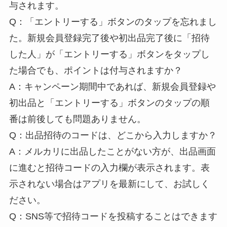
与されます。
Q：「エントリーする」ボタンのタップを忘れまし
た。新規会員登録完了後や初出品完了後に「招待
した人」が「エントリーする」ボタンをタップし
た場合でも、ポイントは付与されますか？
A：キャンペーン期間中であれば、新規会員登録や
初出品と「エントリーする」ボタンのタップの順
番は前後しても問題ありません。
Q：出品招待のコードは、どこから入力しますか？
A：メルカリに出品したことがない方が、出品画面
に進むと招待コードの入力欄が表示されます。表
示されない場合はアプリを最新にして、お試しく
ださい。
Q：SNS等で招待コードを投稿することはできます