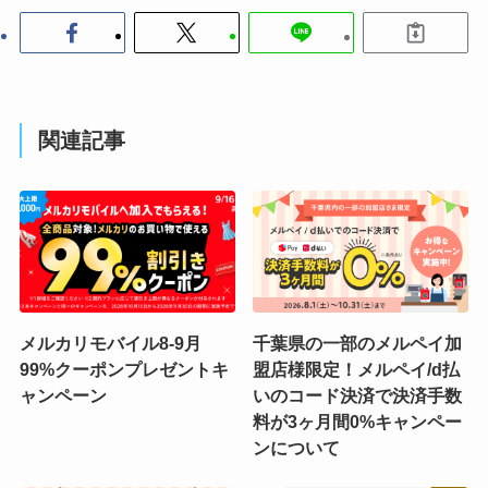
関連記事
メルカリモバイル8-9月
千葉県の一部のメルペイ加
99%クーポンプレゼントキ
盟店様限定！メルペイ/d払
ャンペーン
いのコード決済で決済手数
料が3ヶ月間0%キャンペー
ンについて