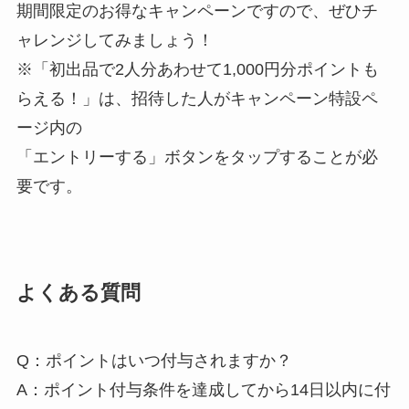
期間限定のお得なキャンペーンですので、ぜひチ
ャレンジしてみましょう！
※「初出品で2人分あわせて1,000円分ポイントも
らえる！」は、招待した人がキャンペーン特設ペ
ージ内の
「エントリーする」ボタンをタップすることが必
要です。
よくある質問
Q：ポイントはいつ付与されますか？
A：ポイント付与条件を達成してから14日以内に付