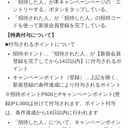
「招待した人」が本キャンペーンページの「エ
ントリーする」ボタンをタップしている。
「招待された人」が「招待した人」の招待コー
ドを使って新規会員登録を完了している。
【特典付与について】
■付与されるポイントについて
招待ポイント…「招待された人」が【新規会員
登録を完了してから14日以内】に付与されるポ
イント
キャンペーンポイント（登録）…上記を除く、
新規登録の条件達成により付与されるポイント
※招待ポイントP500とPキャンペーンポイント(登
録)P1,000は分けて付与されます。ポイント付与
は、条件達成から14日以内に行われます
「招待した人」について、キャンペーンポイン