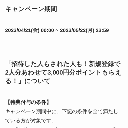
キャンペーン期間
2023/04/21(金) 00:00 ~ 2023/05/22(月) 23:59
「招待した人もされた人も！新規登録で
2人分あわせて3,000円分ポイントもらえ
る！」について
【特典付与の条件】
キャンペーン期間中に、下記の条件を全て満たし
ている方が対象です。