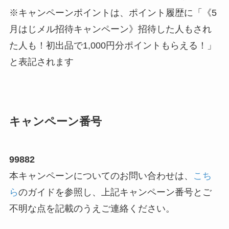
※キャンペーンポイントは、ポイント履歴に「
《5
月はじメル招待キャンペーン》
招待した人もされ
た人も！初出品で1,000円分ポイントもらえる！」
と表記されます
キャンペーン番号
99882
本キャンペーンについてのお問い合わせは、
こち
ら
のガイドを参照し、上記キャンペーン番号とご
不明な点を記載のうえご連絡ください。