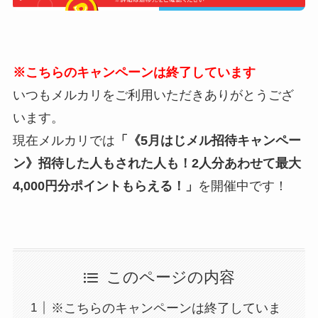
※こちらのキャンペーンは終了しています
いつもメルカリをご利用いただきありがとうござ
います。
現在メルカリでは
「《5月はじメル招待キャンペー
ン》招待した人もされた人も！2人分あわせて最大
4,000円分ポイントもらえる！」
を開催中です！
このページの内容
※こちらのキャンペーンは終了していま