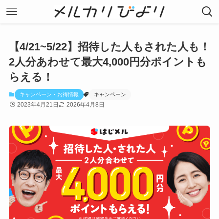
【4/21~5/22】招待した人もされた人も！
2人分あわせて最大4,000円分ポイントも
らえる！
キャンペーン・お得情報
キャンペーン
2023年4月21日
2026年4月8日