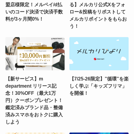
盟店様限定！メルペイ/d払
る】メルカリ公式Xをフォ
いのコード決済で決済手数
ロー&投稿をリポストして
料が3ヶ月間0%！
メルカリポイントをもらお
う！
【新サービス】m
【7/25-26限定】”循環”を楽
department リリース記
しく学ぶ「キッズフリマ」
念！30%OFF（最大1万
を開催！
円）クーポンプレゼント！
鑑定済みブランド品・整備
済みスマホをおトクに購入
しよう