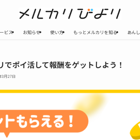
ービス
お知らせ
使い方
もっとメルカリを知る
あん
カリでポイ活して報酬をゲットしよう！
年3月27日