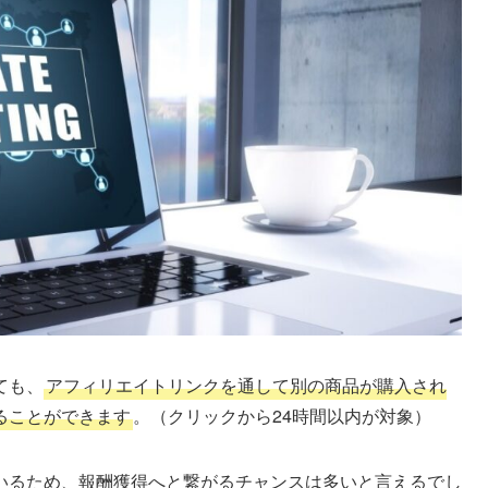
ても、
アフィリエイトリンクを通して別の商品が購入され
ることができます
。（クリックから24時間以内が対象）
いるため、報酬獲得へと繋がるチャンスは多いと言えるでし