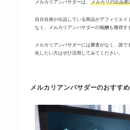
メルカリアンバサダーは、
メルカリの出品者
自分自身が出品している商品がアフィリエイ
なく、メルカリアンバサダーの報酬も獲得す
メルカリアンバサダーには審査がなく、誰で
化したい方はぜひ活用してみてください。
メルカリアンバサダーのおすす