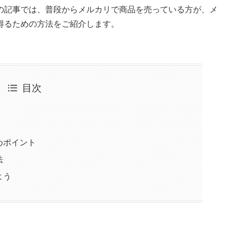
の記事では、普段からメルカリで商品を売っている方が、メ
得るための方法をご紹介します。
目次
めポイント
法
よう