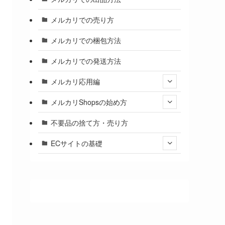
メルカリでの売り方
メルカリでの梱包方法
メルカリでの発送方法
メルカリ応用編
メルカリShopsの始め方
不要品の捨て方・売り方
ECサイトの基礎