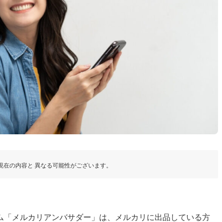
現在の内容と 異なる可能性がございます。
ム「メルカリアンバサダー」は、メルカリに出品している方