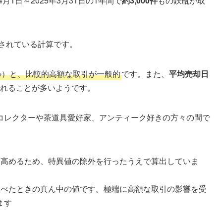
1日～2025年3月31日の1年間で
約3,000件
もの鉄瓶が取
されている計算です。
※）と、比較的高額な取引が一般的
です。また、
平均売却日
売れることが多いようです。
コレクターや茶道具愛好家、アンティーク好きの方々の間で
を高めるため、特異値の除外を行ったうえで算出していま
並べたときの真ん中の値です。極端に高額な取引の影響を受
ます