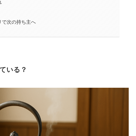
れ
リで次の持ち主へ
ている？