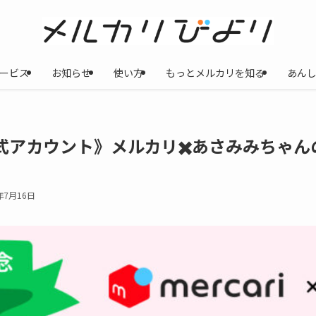
ービス
お知らせ
使い方
もっとメルカリを知る
あん
INE公式アカウント》メルカリ✖️あさみみ
年7月16日