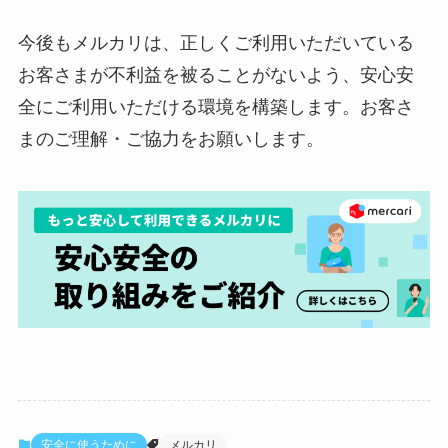
今後もメルカリは、正しくご利用いただいている
お客さまが不利益を被ることがないよう、安心安
全にご利用いただける環境を構築します。お客さ
まのご理解・ご協力をお願いします。
安全に使うために
メルカリ