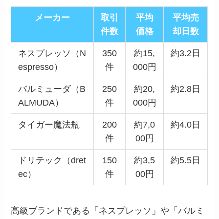
メーカー
取引
平均
平均売
件数
価格
却日数
ネスプレッソ（N
350
約15,
約3.2日
espresso）
件
000円
バルミューダ（B
250
約20,
約2.8日
ALMUDA）
件
000円
タイガー魔法瓶
200
約7,0
約4.0日
件
00円
ドリテック（dret
150
約3,5
約5.5日
ec）
件
00円
高級ブランドである「ネスプレッソ」や「バルミ