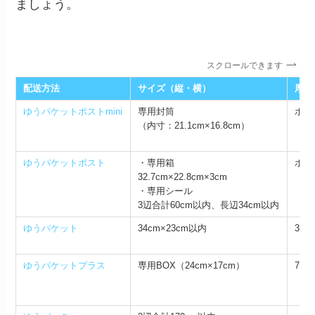
ましょう。
スクロールできます
配送方法
サイズ（縦・横）
厚さ
ゆうパケットポストmini
専用封筒
ポス
（内寸：21.1cm×16.8cm）
ゆうパケットポスト
・専用箱
ポス
32.7cm×22.8cm×3cm
・専用シール
3辺合計60cm以内、長辺34cm以内
ゆうパケット
34cm×23cm以内
3c
ゆうパケットプラス
専用BOX（24cm×17cm）
7c