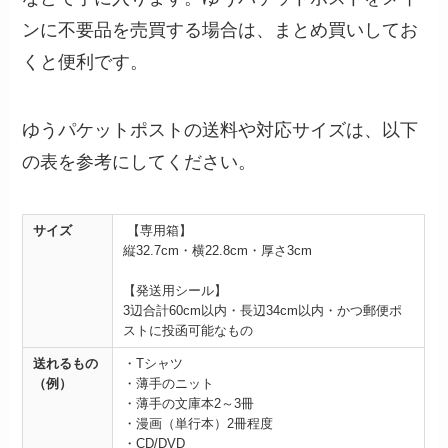
ンに不要品を売買する場合は、まとめ買いしてお
くと便利です。
ゆうパケットポストの送料や対応サイズは、以下
の表を参考にしてください。
サイズ
【専用箱】
縦32.7cm・横22.8cm・厚さ3cm
【発送用シール】
3辺合計60cm以内・長辺34cm以内・かつ郵便ポ
ストに投函可能なもの
送れるもの
・Tシャツ
（例）
・薄手のニット
・薄手の文庫本2～3冊
・漫画（単行本）2冊程度
・CD/DVD