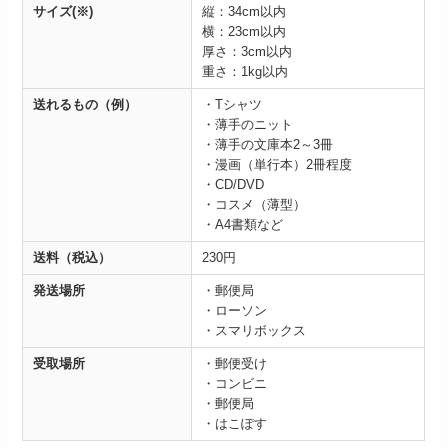
サイズ
(※)
縦：34cm以内
横：23cm以内
厚さ：3cm以内
重さ：1kg以内
送れるもの（例）
・Tシャツ
・薄手のニット
・薄手の文庫本2～3冊
・漫画（単行本）2冊程度
・CD/DVD
・コスメ（薄型）
・A4書類など
送料（税込）
230円
発送場所
・
郵便局
・ローソン
・スマリボックス
受取場所
・
郵便受け
・コンビニ
・郵便局
・はこぽす