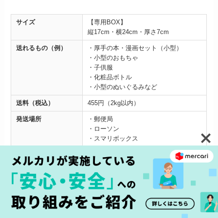
サイズ
【専用BOX】
縦17cm・横24cm・厚さ7cm
送れるもの（例）
・厚手の本・漫画セット（小型）
・小型のおもちゃ
・子供服
・化粧品ボトル
・小型のぬいぐるみなど
送料（税込）
455円（2kg以内）
発送場所
・
郵便局
・ローソン
・スマリボックス
受取場所
・
郵便受け
・コンビニ
・郵便局
・はこぽす
あわせて読みたい