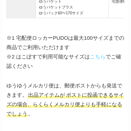
ゆうパケット
宅急便60〜
ゆうパケットプラス
ゆうパック60〜170サイズ
※1 宅配便ロッカーPUDOは最大100サイズまでの
商品でご利用いただけます
※2 はこぽすで利用可能なサイズは
こちら
でご確
認ください
ゆうゆうメルカリ便は、郵便ポストからも発送で
きます。
出品アイテムが
ポストに投函できるサイ
ズの場合、らくらくメルカリ便よりも手軽になる
でしょう
。