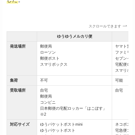
した
。
スクロールできます
ゆうゆうメルカリ便
発送場所
郵便局
ヤマト営業
ローソン
ファミリー
郵便ポスト
セブンイレ
スマリボックス
宅配便ロッ
スマリボッ
集荷
不可
可能
受取場所
自宅
自宅
郵便局
コンビニ
日本郵便の宅配ロッカー「はこぽす」
※2
対応サイズ
ゆうパケットポストmini
ネコポス
ゆうパケットポスト
宅急便コン