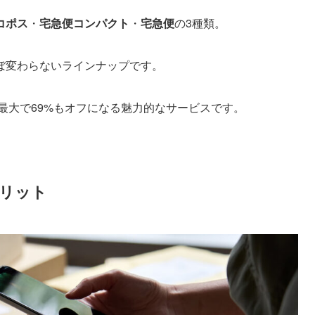
コポス
・
宅急便コンパクト
・
宅急便
の3種類。
ぼ変わらないラインナップです。
最大で69%もオフになる魅力的なサービスです。
リット