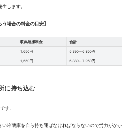
発生します。
らう場合の料金の目安】
収集運搬料金
合計
1,650円
5,390～6,850円
1,650円
6,380～7,250円
場所に持ち込む
法です。
きい冷蔵庫を自ら持ち運ばなければならないので労力がかか