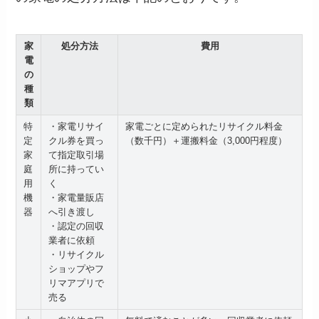
家
処分方法
費用
電
の
種
類
特
・家電リサイ
家電ごとに定められたリサイクル料金
定
クル券を買っ
（数千円）＋運搬料金（3,000円程度）
家
て指定取引場
庭
所に持ってい
用
く
機
・家電量販店
器
へ引き渡し
・認定の回収
業者に依頼
・リサイクル
ショップやフ
リマアプリで
売る