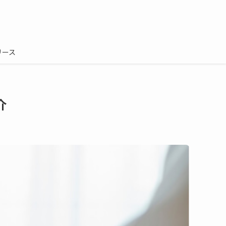
リース
介