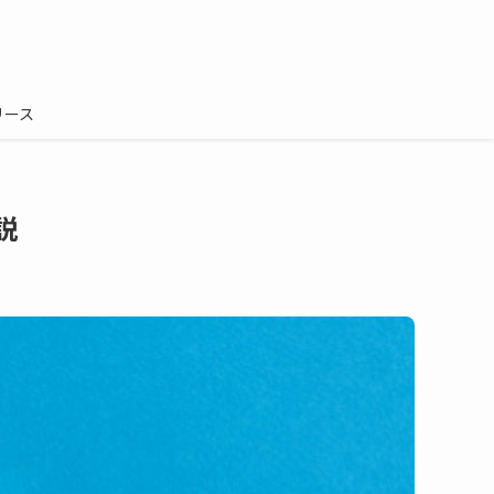
リース
説