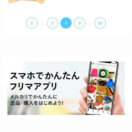
1
...
3
4
5
...
16