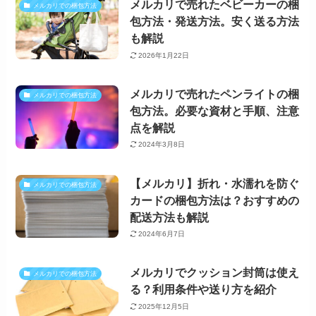
メルカリで売れたベビーカーの梱
メルカリでの梱包方法
包方法・発送方法。安く送る方法
も解説
2026年1月22日
メルカリで売れたペンライトの梱
メルカリでの梱包方法
包方法。必要な資材と手順、注意
点を解説
2024年3月8日
【メルカリ】折れ・水濡れを防ぐ
メルカリでの梱包方法
カードの梱包方法は？おすすめの
配送方法も解説
2024年6月7日
メルカリでクッション封筒は使え
メルカリでの梱包方法
る？利用条件や送り方を紹介
2025年12月5日