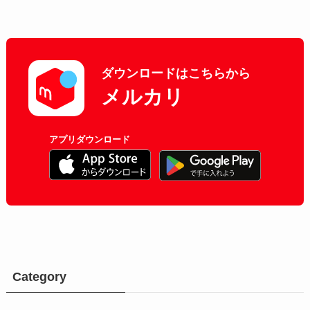
ダウンロードはこちらから
メルカリ
アプリダウンロード
Category