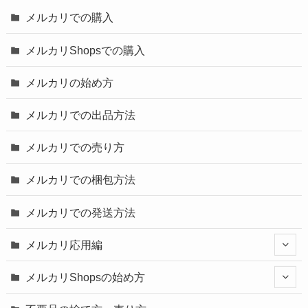
メルカリでの購入
メルカリShopsでの購入
メルカリの始め方
メルカリでの出品方法
メルカリでの売り方
メルカリでの梱包方法
メルカリでの発送方法
メルカリ応用編
メルカリShopsの始め方