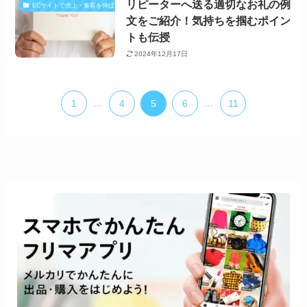
リピーターへ送る適切なお礼の例
ECサイトで売上・集客を伸ばす方法
文をご紹介！気持ちを掴むポイン
トも伝授
2024年12月17日
1
...
4
5
6
...
11