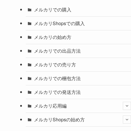
メルカリでの購入
メルカリShopsでの購入
メルカリの始め方
メルカリでの出品方法
メルカリでの売り方
メルカリでの梱包方法
メルカリでの発送方法
メルカリ応用編
メルカリShopsの始め方