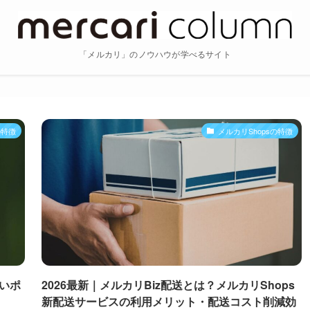
「メルカリ」のノウハウが学べるサイト
の特徴
メルカリShopsの特徴
すいポ
2026最新｜メルカリBiz配送とは？メルカリShops
新配送サービスの利用メリット・配送コスト削減効