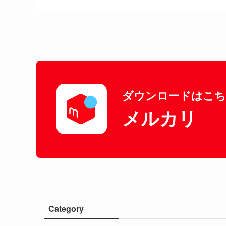
ダウンロードはこ
メルカリ
Category