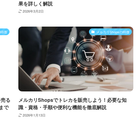
果を詳しく解説
2026年3月2日
の特徴
メルカリShopsの特徴
を売る
メルカリShopsでトレカを販売しよう！必要な知
まで
識・資格・手順や便利な機能を徹底解説
2026年1月13日