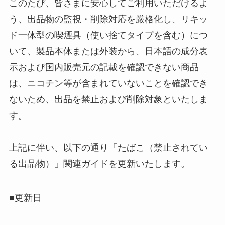
このたび、皆さまに安心してご利用いただけるよ
う、出品物の監視・削除対応を厳格化し、リキッ
ド一体型の喫煙具（使い捨てタイプを含む）につ
いて、製品本体または外装から、日本語の成分表
示および国内販売元の記載を確認できない商品
は、ニコチン等が含まれていないことを確認でき
ないため、出品を禁止および削除対象といたしま
す。
上記に伴い、以下の通り「たばこ（禁止されてい
る出品物）」関連ガイドを更新いたします。
■更新日