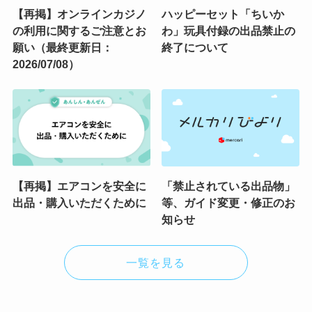
【再掲】オンラインカジノ
ハッピーセット「ちいか
の利用に関するご注意とお
わ」玩具付録の出品禁止の
願い（最終更新日：
終了について
2026/07/08）
【再掲】エアコンを安全に
「禁止されている出品物」
出品・購入いただくために
等、ガイド変更・修正のお
知らせ
一覧を見る