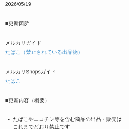
2026/05/19
■更新箇所
メルカリガイド
たばこ（禁止されている出品物）
メルカリShopsガイド
たばこ
■更新内容（概要）
たばこやニコチン等を含む商品の出品・販売は
これまでどおり禁止です