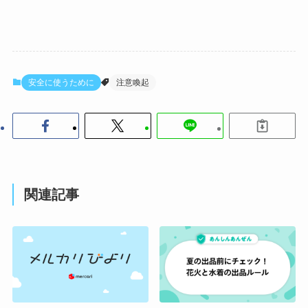
安全に使うために
注意喚起
関連記事