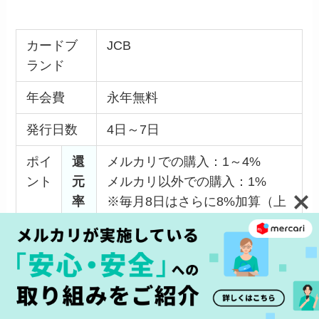
カードブ
JCB
ランド
年会費
永年無料
発行日数
4日～7日
ポイ
還
メルカリでの購入：1～4%
ント
元
メルカリ以外での購入：1%
率
※毎月8日はさらに8%加算（上
限は300ポイント）
還
メルカード・メルペイのあと払
元
い利用金額の元金
対
※各種手数料、遅延損害金等元
象
金以外の金額は含みません。