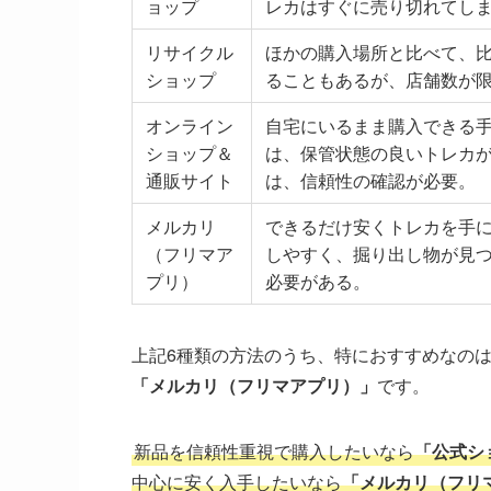
ョップ
レカはすぐに売り切れてし
リサイクル
ほかの購入場所と比べて、
ショップ
ることもあるが、店舗数が
オンライン
自宅にいるまま購入できる
ショップ＆
は、保管状態の良いトレカ
通販サイト
は、信頼性の確認が必要。
メルカリ
できるだけ安くトレカを手
（フリマア
しやすく、掘り出し物が見
プリ）
必要がある。
上記6種類の方法のうち、特におすすめなの
「メルカリ（フリマアプリ）」
です。
新品を信頼性重視で購入したいなら
「公式シ
中心に安く入手したいなら
「メルカリ（フリ