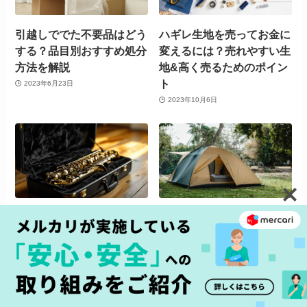
引越しででた不要品はどう
ハギレ生地を売ってお金に
する？品目別おすすめ処分
変えるには？売れやすい生
方法を解説
地&高く売るためのポイン
ト
2023年6月23日
2023年10月6日
サックスの買取はどこがい
キャンプ用品の処分はどう
い？楽器店からメルカリま
する？簡単な方法や料金の
で徹底比較
有無、注意点を解説
2025年1月14日
2023年2月14日