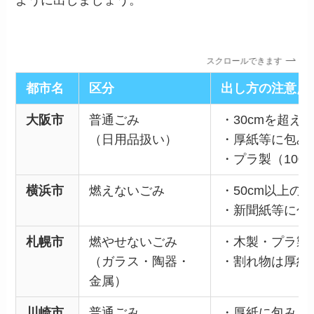
スクロールできます
都市名
区分
出し方の注意点
大阪市
普通ごみ
・30cmを超え
（日用品扱い）
・厚紙等に包み
・プラ製（10
横浜市
燃えないごみ
・50cm以上の
・新聞紙等に包
札幌市
燃やせないごみ
・木製・プラ製
（ガラス・陶器・
・割れ物は厚紙
金属）
川崎市
普通ごみ
・厚紙に包み
「