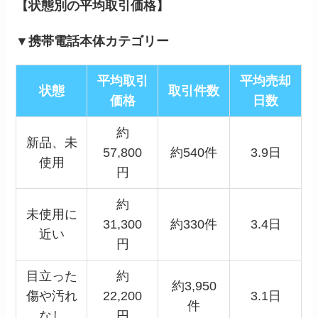
【状態別の平均取引価格】
▼携帯電話本体カテゴリー
平均取引
平均売却
状態
取引件数
価格
日数
約
新品、未
57,800
約540件
3.9日
使用
円
約
未使用に
31,300
約330件
3.4日
近い
円
目立った
約
約3,950
傷や汚れ
22,200
3.1日
件
なし
円