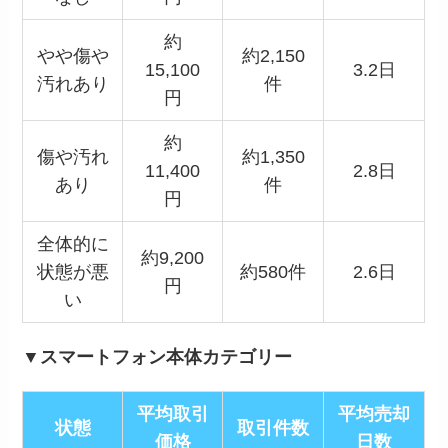
約
やや傷や
約2,150
15,100
3.2日
汚れあり
件
円
約
傷や汚れ
約1,350
11,400
2.8日
あり
件
円
全体的に
約9,200
状態が悪
約580件
2.6日
円
い
▼スマートフォン本体カテゴリー
平均取引
平均売却
状態
取引件数
価格
日数