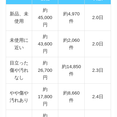
約
新品、未
約4,970
45,000
2.0日
使用
件
円
約
未使用に
約2,060
43,600
2.0日
近い
件
円
目立った
約
約14,850
傷や汚れ
26,700
2.3日
件
なし
円
約
やや傷や
約8,660
17,800
2.4日
汚れあり
件
円
約