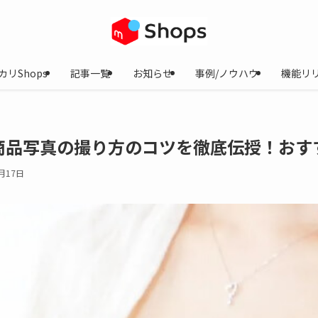
カリShops
記事一覧
お知らせ
事例/ノウハウ
機能リ
商品写真の撮り方のコツを徹底伝授！おす
月17日