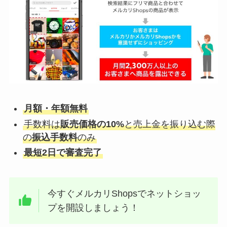
月額・年額無料
手数料は
販売価格の10%
と売上金を振り込む際
の
振込手数料
のみ
最短2日で審査完了
今すぐメルカリShopsでネットショッ
プを開設しましょう！