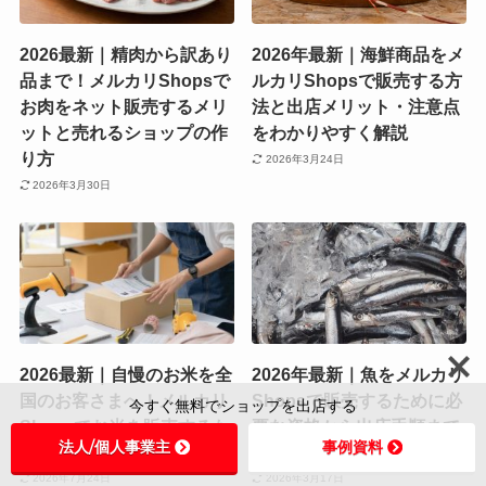
2026最新｜精肉から訳あり
2026年最新｜海鮮商品をメ
品まで！メルカリShopsで
ルカリShopsで販売する方
お肉をネット販売するメリ
法と出店メリット・注意点
ットと売れるショップの作
をわかりやすく解説
り方
2026年3月24日
2026年3月30日
2026最新｜自慢のお米を全
2026年最新｜魚をメルカリ
国のお客さまへ！メルカリ
Shopsで販売するために必
今すぐ無料でショップを出店する
Shopsでお米を販売するた
要な資格から出店手順まで
法人/個人事業主
事例資料
めの完全ガイド
徹底解説
2026年7月24日
2026年3月17日