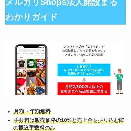
メルカリShops法人開設まる
わかりガイド
月額・年額無料
手数料は
販売価格の10%
と売上金を振り込む際
の
振込手数料
のみ