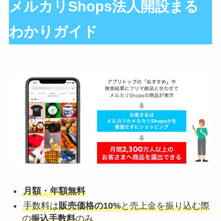
メルカリShops法人開設まる
わかりガイド
月額・年額無料
手数料は
販売価格の10%
と売上金を振り込む際
の
振込手数料
のみ