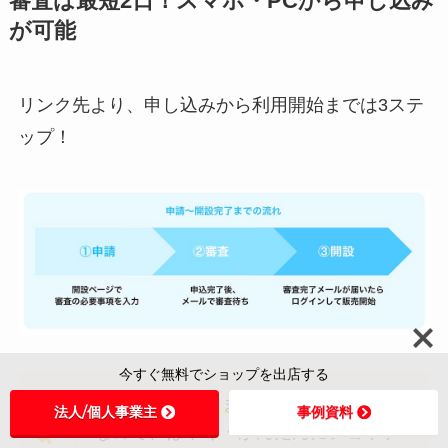
審査は最短2日！スマホ・PCから申し込み
が可能
リンク先より、申し込みから利用開始までは3ステ
ップ！
今すぐ無料でショップを出店する
審査結果が届くまでは即日〜3営業日
法人/個人事業主
事例資料
なので、はやく・かんたんにショップ