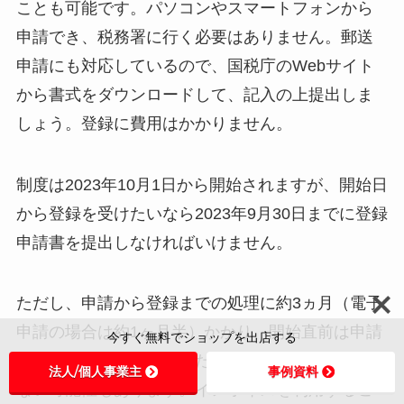
ことも可能です。パソコンやスマートフォンから
申請でき、税務署に行く必要はありません。郵送
申請にも対応しているので、国税庁のWebサイト
から書式をダウンロードして、記入の上提出しま
しょう。登録に費用はかかりません。
制度は2023年10月1日から開始されますが、開始日
から登録を受けたいなら2023年9月30日までに登録
申請書を提出しなければいけません。
ただし、申請から登録までの処理に約3ヵ月（電子
申請の場合は約1ヶ月半）かかり、開始直前は申請
今すぐ無料でショップを出店する
が多くなると予想されるため、開始日に間に合わ
法人/個人事業主
事例資料
ない可能性もあります。インボイスを利用するこ